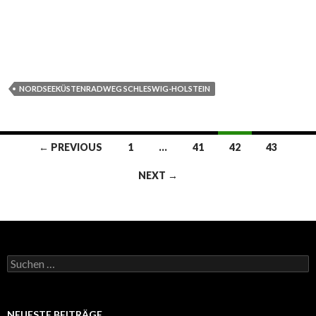
NORDSEEKÜSTENRADWEG SCHLESWIG-HOLSTEIN
Posts
← PREVIOUS
1
…
41
42
43
navigation
NEXT →
Suchen
nach:
NEUESTE BEITRÄGE