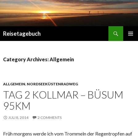
Search
Reisetagebuch
SKIP
PRIMAR
TO
MENU
CONTENT
Category Archives: Allgemein
ALLGEMEIN
,
NORDSEEKÜSTENRADWEG
TAG 2 KOLLMAR – BÜSUM
95KM
JULI 8, 2014
2 COMMENTS
Früh morgens werde ich vom Trommeln der Regentropfen auf