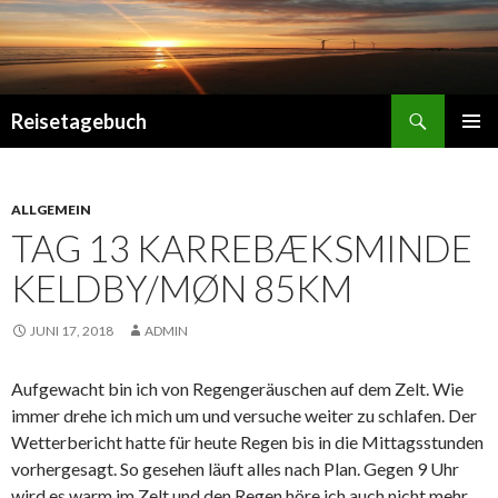
Search
Reisetagebuch
SKIP
PRIMAR
TO
MENU
CONTENT
ALLGEMEIN
TAG 13 KARREBÆKSMINDE
KELDBY/MØN 85KM
JUNI 17, 2018
ADMIN
Aufgewacht bin ich von Regengeräuschen auf dem Zelt. Wie
immer drehe ich mich um und versuche weiter zu schlafen. Der
Wetterbericht hatte für heute Regen bis in die Mittagsstunden
vorhergesagt. So gesehen läuft alles nach Plan. Gegen 9 Uhr
wird es warm im Zelt und den Regen höre ich auch nicht mehr.